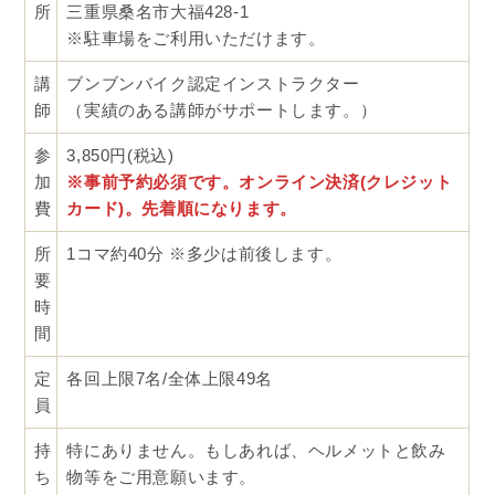
所
三重県桑名市大福428-1
※駐車場をご利用いただけます。
講
ブンブンバイク認定インストラクター
師
（実績のある講師がサポートします。）
参
3,850円(税込)
加
※事前予約必須です。オンライン決済(クレジット
費
カード)。先着順になります。
所
1コマ約40分 ※多少は前後します。
要
時
間
定
各回上限7名/全体上限49名
員
持
特にありません。もしあれば、ヘルメットと飲み
ち
物等をご用意願います。