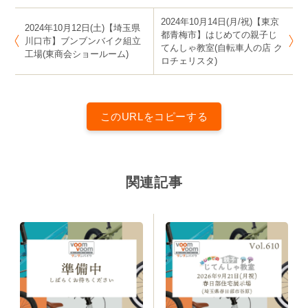
2024年10月14日(月/祝)【東京
2024年10月12日(土)【埼玉県
都青梅市】はじめての親子じ
川口市】ブンブンバイク組立
てんしゃ教室(自転車人の店 ク
工場(東商会ショールーム)
ロチェリスタ)
このURLをコピーする
関連記事