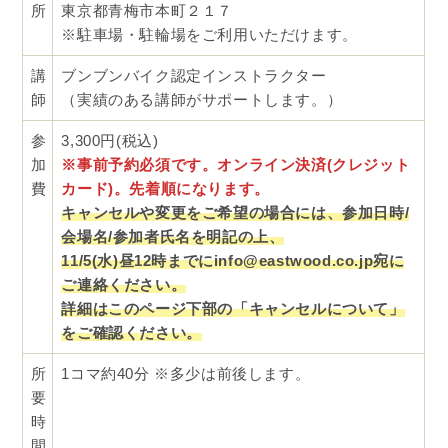
所
東京都青梅市本町２１７
※駐車場・駐輪場をご利用いただけます。
講
ブンブンバイク認定インストラクター
師
（実績のある講師がサポートします。）
参
3,300円(税込)
加
※事前予約必須です。オンライン決済(クレジット
費
カード)。先着順になります。
キャンセルや変更をご希望の場合には、参加日時/
会場名/参加者氏名を明記の上、
11
/5(水)昼12時までにinfo@eastwood.co.jp宛に
ご連絡ください。
詳細はこのページ下部の「キャンセルについて」
をご確認ください。
所
1コマ約40分 ※多少は前後します。
要
時
間