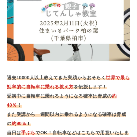
過去10000人以上教えてきた実績からおそらく
世界で最も
効率的に自転車に乗れる教え方
を伝授します！
受講中に自転車に乗れるようになる確率は脅威の
約
40％
！
また受講から一週間以内に乗れるようになる確率は脅威
の
約90％
！
当日は
手ぶら
でOK！自転車などはこちらで用意いたしま