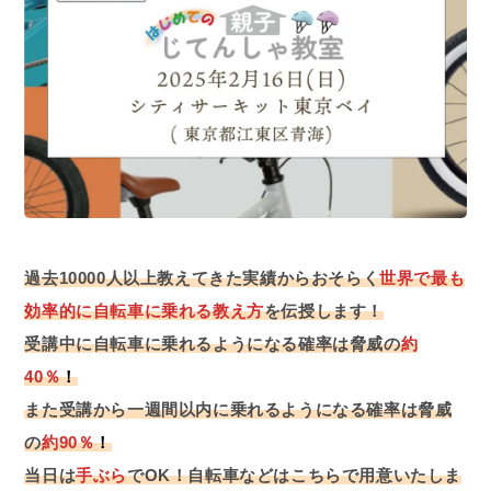
過去10000人以上教えてきた実績からおそらく
世界で最も
効率的に自転車に乗れる教え方
を伝授します！
受講中に自転車に乗れるようになる確率は脅威の
約
40％
！
また受講から一週間以内に乗れるようになる確率は脅威
の
約90％
！
当日は
手ぶら
でOK！自転車などはこちらで用意いたしま