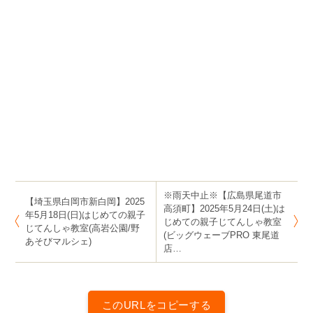
#ブンブンキッズ #voomvoomkids #東商会 #azuma #自
転車教室 #習い事 #自転車 #夏休み #子育て #教育 #ブン
ブンバイク #voomvoombikes #はじめての親子自転車教
室 #じてんしゃ教室 #自転車のりかた教室 #自転車乗り方
教室 #補助輪外し #補助輪はずし #自転車教室 #人気 #お
すすめ #おススメ #東京 #大阪 #横浜 #名古屋 #千葉 #埼
玉
※雨天中止※【広島県尾道市
【埼玉県白岡市新白岡】2025
高須町】2025年5月24日(土)は
年5月18日(日)はじめての親子
じめての親子じてんしゃ教室
じてんしゃ教室(⾼岩公園/野
(ビッグウェーブPRO 東尾道
あそびマルシェ)
店…
このURLをコピーする