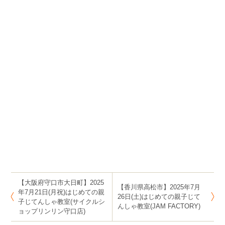
ブンバイク #voomvoombikes #はじめての親子自転車教
室 #じてんしゃ教室 #自転車のりかた教室 #自転車乗り方
教室 #補助輪外し #補助輪はずし #自転車教室 #人気 #お
すすめ #おススメ #自転車 #乗れない #子ども #こども #
小学生 #子供 #乗り方 #教え方 #補助輪なし #補助輪 #1年
生 #一年生 #2年生 #二年生 #3年生 #三年生 #幼稚園 #保
育園 #3歳 #4歳 #5歳 #6歳 #7歳 #8歳 #9歳 #三歳 #四歳 #
五歳 #六歳 #七歳 #八歳 #九歳 #運動神経 #教室 #コツ #な
ぜ #理由 #恥ずかしい #やばい #練習 #理由 #練習方法 #
どうする #原因
#東京 #茨城 #笠間市 #栃木 #千葉 #埼玉
【大阪府守口市大日町】2025
【香川県高松市】2025年7月
年7月21日(月祝)はじめての親
26日(土)はじめての親子じて
子じてんしゃ教室(サイクルシ
んしゃ教室(JAM FACTORY)
ョップリンリン守口店)