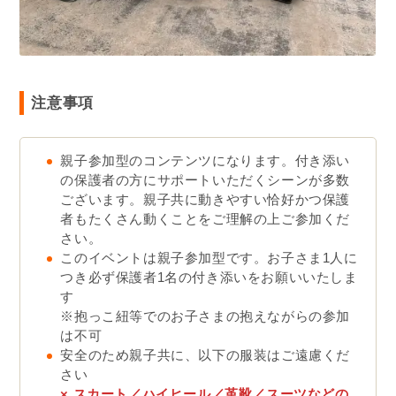
注意事項
親子参加型のコンテンツになります。付き添い
の保護者の方にサポートいただくシーンが多数
ございます。親子共に動きやすい恰好かつ保護
者もたくさん動くことをご理解の上ご参加くだ
さい。
このイベントは親子参加型です。お子さま1人に
つき必ず保護者1名の付き添いをお願いいたしま
す
※抱っこ紐等でのお子さまの抱えながらの参加
は不可
安全のため親子共に、以下の服装はご遠慮くだ
さい
× スカート／ハイヒール／革靴／スーツなどの