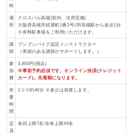
時
場
クロスパル高槻(室内、冷房完備)
所
大阪府高槻市紺屋町1番2号/JR高槻駅から徒歩1分
※有料駐車場をご利用いただけます。
講
ブンブンバイク認定インストラクター
師
（実績のある講師がサポートします。）
参
3,850円(税込)
加
※事前予約必須です。オンライン決済(クレジット
費
カード)。先着順になります。
所
1コマ約40分 ※多少は前後します。
要
時
間
定
各回上限7名/全体上限49名
員