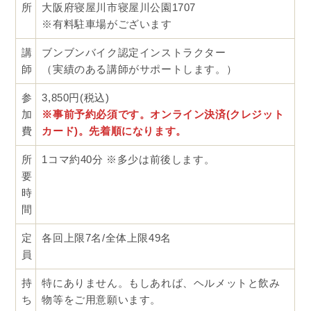
所
大阪府寝屋川市寝屋川公園1707
※有料駐車場がございます
講
ブンブンバイク認定インストラクター
師
（実績のある講師がサポートします。）
参
3,850円(税込)
加
※事前予約必須です。オンライン決済(クレジット
費
カード)。先着順になります。
所
1コマ約40分 ※多少は前後します。
要
時
間
定
各回上限7名/全体上限49名
員
持
特にありません。もしあれば、ヘルメットと飲み
ち
物等をご用意願います。