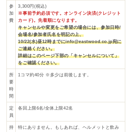
参
3,300円(税込)
加
※事前予約必須です。オンライン決済(クレジット
費
カード)。先着順になります。
キャンセルや変更をご希望の場合には、参加日時/
会場名/参加者氏名を明記の上、
10/22(水)昼12時までにinfo@eastwood.co.jp宛に
ご連絡ください。
詳細はこのページ下部の「キャンセルについて」
をご確認ください。
所
1コマ約40分 ※多少は前後します。
要
時
間
定
各回上限6名/全体上限42名
員
持
特にありません。もしあれば、ヘルメットと飲み