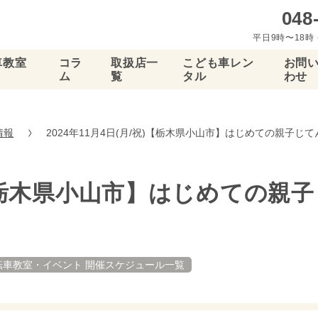
048
平日9時〜18時 
車教室
コラ
取扱店一
こども車レン
お問
ム
覧
タル
わせ
情報
2024年11月4日(月/祝)【栃木県小山市】はじめての親子じ
祝)【栃木県小山市】はじめての
転車教室・イベント 開催スケジュール一覧