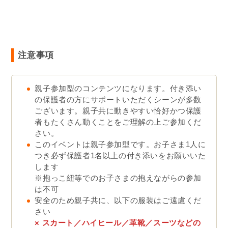
親子で一緒に手に入れよう！
参加申し込みはこちら
※受付締切2025年
11月3日(月祝)17:00
※空き状況は申し込みページよりご確認ください。
※参加条件と注意事項を事前にご確認ください
。
参加条件
身長95cm～125cmのお子様が対象（年齢制限
なし）
お子さま1人
につき保護者1人以上の付き添いが