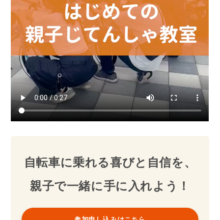
場
GODAI亀戸(室内)/インドアテニススクール
所
東京都江東区亀戸４丁目２８−２
※駐車場(無料)と駐輪場(無料)がございます。
講
ブンブンバイク認定インストラクター
師
（実績のある講師がサポートします。）
参
4,400円(税込)
加
※事前予約必須です。オンライン決済(クレジット
費
カード)。先着順になります。
キャンセルや変更をご希望の場合には、参加日時/
会場名/参加者氏名を明記の上、
10/31(金)昼12時までにinfo@eastwood.co.jp宛に
ご連絡ください。
詳細はこのページ下部の「キャンセルについて」
をご確認ください。
所
1コマ約40分 ※多少は前後します。
要