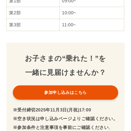
は不可
安全のため親子共に、以下の服装はご遠慮くだ
さい
× スカート／ハイヒール／革靴／スーツなどの
動きにくい服装
自転車は主催者側でご用意いたします
×
自転車の持ち込みはご遠慮ください
ヘルメットは主催者側でもご用意しています
が、サイズが合わないことがあります。
お持ちの方はぜひご持参ください。
教室中の事故・怪我等の責任は主催者側では負
いかねますので、あらかじめご了承ください
参加OKとNGの例
参加OKの例
お子さま1人・保護者1人以上