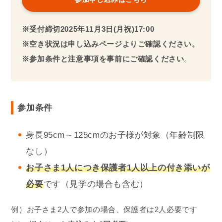
時
間
定
各回上限7名/全体上限21名
員
持
特にありません。もしあれば、ヘルメットと飲み
ち
物等をご用意願います。
物
※ヘルメットは主催側でも用意しておりますが、1
サイズのみとなるためご持参いただくことをおす
すめします。
イベントの様子