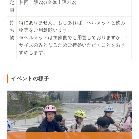
子の楽しみに変わりました
（5歳・男の子のパパ）
今まで悩んでいたのがウソのよう。本当に参加して
よかったです
（6歳・女の子のママ）
イベント詳細
日
2025年11月3日(月祝)9:00～12:00
時