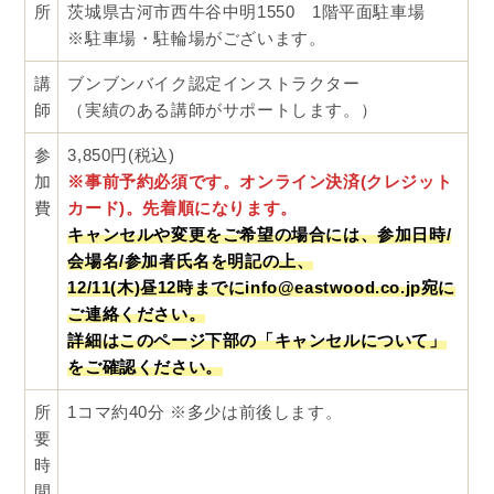
所
茨城県古河市西牛谷中明1550 1階平面駐車場
※駐車場・駐輪場がございます。
講
ブンブンバイク認定インストラクター
師
（実績のある講師がサポートします。）
参
3,850円(税込)
加
※事前予約必須です。オンライン決済(クレジット
費
カード)。先着順になります。
キャンセルや変更をご希望の場合には、参加日時/
会場名/参加者氏名を明記の上、
12/11(木)昼12時までにinfo@eastwood.co.jp宛に
ご連絡ください。
詳細はこのページ下部の「キャンセルについて」
をご確認ください。
所
1コマ約40分 ※多少は前後します。
要
時
間