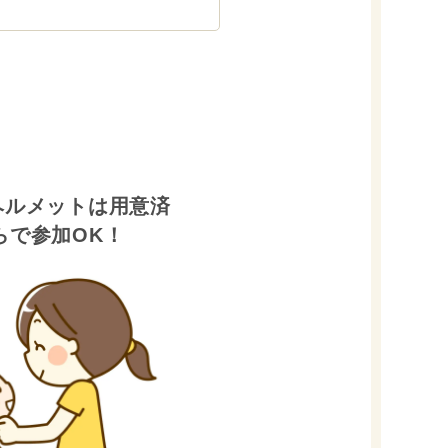
ヘルメットは用意済
らで参加OK！