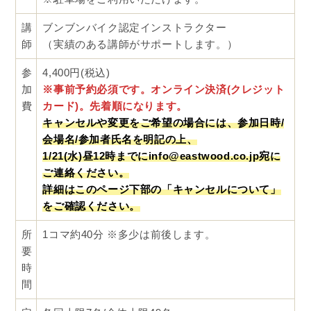
講
ブンブンバイク認定インストラクター
師
（実績のある講師がサポートします。）
参
4,400円(税込)
加
※事前予約必須です。オンライン決済(クレジット
費
カード)。先着順になります。
キャンセルや変更をご希望の場合には、参加日時/
会場名/参加者氏名を明記の上、
1/21(水)昼12時までにinfo@eastwood.co.jp宛に
ご連絡ください。
詳細はこのページ下部の「キャンセルについて」
をご確認ください。
所
1コマ約40分 ※多少は前後します。
要
時
間