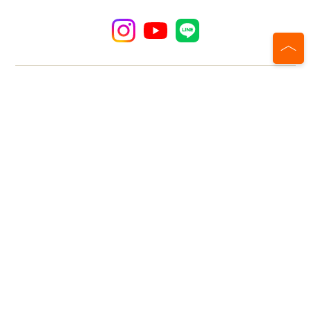
TOPページ
ブンブンバイクとは
製品情報
親子自転車教室・イベント情報
コラム
取扱店一覧
子ども車のサブスク
お知らせ
はじめての親子じてんしゃ教室開催依頼
お問い合わせ
会社概要
プライバシーポリシー
© VoomVoomBikes