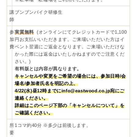
講
ブンブンバイク研修生
師
参
実質無料
(オンラインにてクレジットカードで1,100
加
円お支払いいただきます。ご来場いただいた方はイ
費
ベント翌週にご返金となります。ご来場いただけな
かった際には返金はいたしかねますのでご注意くだ
さい。)
有料版とは内容が異なります。
キャンセルや変更をご希望の場合には、参加日時/会
場名/参加者氏名を明記の上、
4/22(水)昼12時までにinfo@eastwood.co.jp宛にご
連絡ください。
詳細はこのページ下部の「キャンセルについて」を
ご確認ください。
所
1コマ約40分 ※多少は前後します。
要