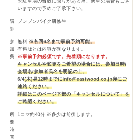
※駐車場の台数に限りがある為、満車の場合もござ
いますので予めご了承下さい。
講
ブンブンバイク研修生
師
参
無料
※各回6名まで事前予約可能。
加
有料版とは内容が異なります。
費
※事前予約必須です。先着順になります。
キャンセルや変更をご希望の場合には、参加日時/
会場名/参加者氏名を明記の上、
6/4
(木)昼12時までにinfo@eastwood.co.jp宛にご
連絡ください。
詳細はこのページ下部の「キャンセルについて」を
ご確認ください。
所
1コマ約40分 ※多少は前後します。
要
時
間