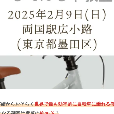
実績からおそらく
世界で最も効率的に自転車に乗れる
になる確率は脅威の
約40％
！