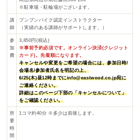
※駐車場・駐輪場がございます。
講
ブンブンバイク認定インストラクター
師
（実績のある講師がサポートします。）
参
3,850円(税込)
加
※事前予約必須です。オンライン決済(クレジット
費
カード)。先着順になります。
キャンセルや変更をご希望の場合には、参加日時/
会場名/参加者氏名を明記の上、
6/25(木)昼12時までにinfo@eastwood.co.jp宛に
ご連絡ください。
詳細はこのページ下部の「キャンセルについて」
をご確認ください。
所
1コマ約40分 ※多少は前後します。
要
時
間