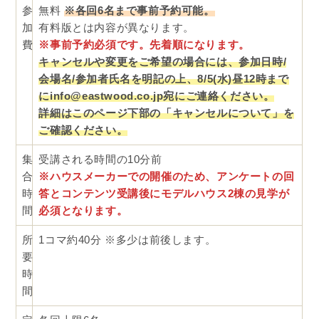
参
無料
※各回6名まで事前予約可能。
加
有料版とは内容が異なります。
費
※事前予約必須です。先着順になります。
キャンセルや変更をご希望の場合には、参加日時/
会場名/参加者氏名を明記の上、8/5
(水)昼12時まで
にinfo@eastwood.co.jp宛にご連絡ください。
詳細はこのページ下部の「キャンセルについて」を
ご確認ください。
集
受講される時間の10分前
合
※ハウスメーカーでの開催のため、
アンケートの回
時
答と
コンテンツ受講後にモデルハウス2棟の見学が
間
必須となります。
所
1コマ約40分 ※多少は前後します。
要
時
間